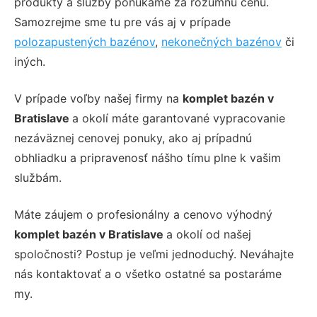
produkty a služby ponúkame za rozumnú cenu.
Samozrejme sme tu pre vás aj v prípade
polozapustených bazénov
,
nekonečných bazénov
či
iných.
V prípade voľby našej firmy na
komplet bazén v
Bratislave
a okolí máte garantované vypracovanie
nezáväznej cenovej ponuky, ako aj prípadnú
obhliadku a pripravenosť nášho tímu plne k vašim
službám.
Máte záujem o profesionálny a cenovo výhodný
komplet bazén v Bratislave
a okolí od našej
spoločnosti? Postup je veľmi jednoduchý. Neváhajte
nás kontaktovať a o všetko ostatné sa postaráme
my.