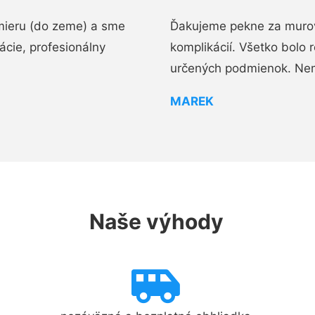
mieru (do zeme) a sme
Ďakujeme pekne za murov
cie, profesionálny
komplikácií. Všetko bolo 
určených podmienok. Ne
MAREK
Naše výhody