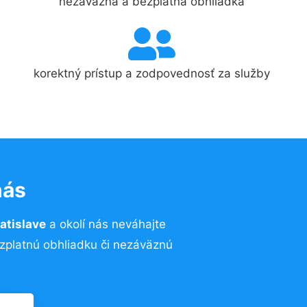
nezáväzná a bezplatná obhliadka
korektný prístup a zodpovednosť za služby
nás
ratislave
a okolí nás neváhajte
ezplatnú obhliadku či nezáväznú