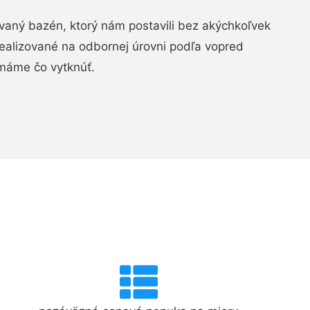
aný bazén, ktorý nám postavili bez akýchkoľvek
realizované na odbornej úrovni podľa vopred
máme čo vytknúť.