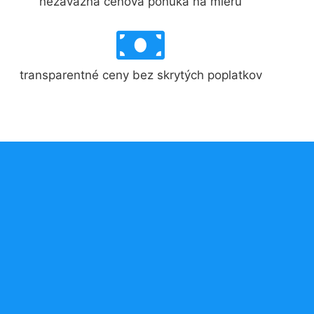
nezáväzná cenová ponuka na mieru
transparentné ceny bez skrytých poplatkov