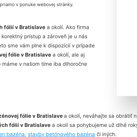
 priamo v ponuke webovej stránky.
fólií v Bratislave
a okolí. Ako firma
 korektný prístup a zároveň je u nás
to sme vám plne k dispozícií v prípade
ej fólie
v
Bratislave
a okolí, ale aj
o máme v našom tíme iba dlhoročne
zénovej fólie v Bratislave
a okolí, neváhajte sa obrátiť
h fólií v Bratislave
a okolí sa pohybujeme už dlhé ro
ien bazéna
,
stavby betónového bazéna
či iných.