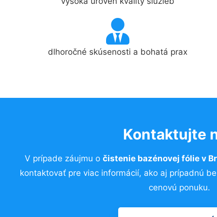
vysoká úroveň kvality služieb
dlhoročné skúsenosti a bohatá prax
Kontaktujte 
V prípade záujmu o
čistenie bazénovej fólie v B
kontaktovať pre viac informácií, ako aj prípadnú b
cenovú ponuku.