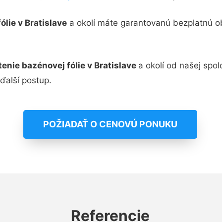
ólie v Bratislave
a okolí máte garantovanú bezplatnú o
tenie bazénovej fólie v Bratislave
a okolí od našej spo
ďalší postup.
POŽIADAŤ O CENOVÚ PONUKU
Referencie