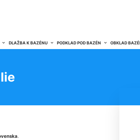
DLAŽBA K BAZÉNU
PODKLAD POD BAZÉN
OBKLAD BAZ
lie
ovenska
.