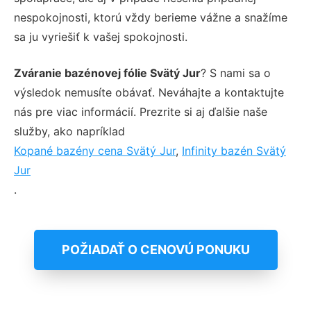
nespokojnosti, ktorú vždy berieme vážne a snažíme
sa ju vyriešiť k vašej spokojnosti.
Zváranie bazénovej fólie Svätý Jur
? S nami sa o
výsledok nemusíte obávať. Neváhajte a kontaktujte
nás pre viac informácií. Prezrite si aj ďalšie naše
služby, ako napríklad
Kopané bazény cena Svätý Jur
,
Infinity bazén Svätý
Jur
.
POŽIADAŤ O CENOVÚ PONUKU