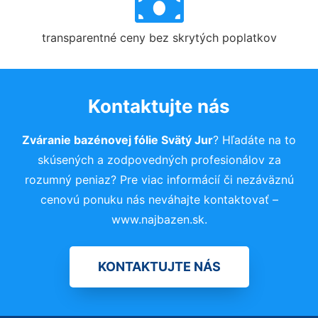
transparentné ceny bez skrytých poplatkov
Kontaktujte nás
Zváranie bazénovej fólie Svätý Jur
? Hľadáte na to
skúsených a zodpovedných profesionálov za
rozumný peniaz? Pre viac informácií či nezáväznú
cenovú ponuku nás neváhajte kontaktovať –
www.najbazen.sk.
KONTAKTUJTE NÁS