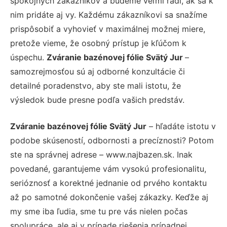
spokojných zákazníkov a budeme veľmi radi, ak sa k
nim pridáte aj vy. Každému zákazníkovi sa snažíme
prispôsobiť a vyhovieť v maximálnej možnej miere,
pretože vieme, že osobný prístup je kľúčom k
úspechu.
Zváranie bazénovej fólie Svätý Jur
–
samozrejmosťou sú aj odborné konzultácie či
detailné poradenstvo, aby ste mali istotu, že
výsledok bude presne podľa vašich predstáv.
Zváranie bazénovej fólie Svätý Jur
– hľadáte istotu v
podobe skúseností, odbornosti a precíznosti? Potom
ste na správnej adrese – www.najbazen.sk. Inak
povedané, garantujeme vám vysokú profesionalitu,
serióznosť a korektné jednanie od prvého kontaktu
až po samotné dokončenie vašej zákazky. Keďže aj
my sme iba ľudia, sme tu pre vás nielen počas
spolupráce, ale aj v prípade riešenia prípadnej