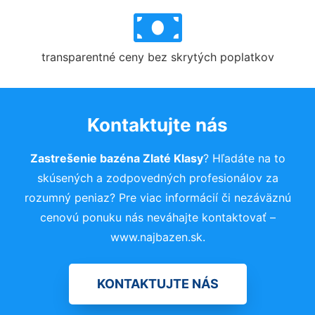
transparentné ceny bez skrytých poplatkov
Kontaktujte nás
Zastrešenie bazéna Zlaté Klasy
? Hľadáte na to
skúsených a zodpovedných profesionálov za
rozumný peniaz? Pre viac informácií či nezáväznú
cenovú ponuku nás neváhajte kontaktovať –
www.najbazen.sk.
KONTAKTUJTE NÁS