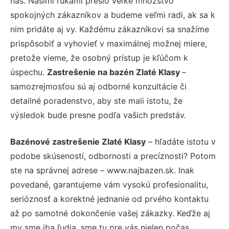
nás. Našimi rukami prešlo veľké množstvo
spokojných zákazníkov a budeme veľmi radi, ak sa k
nim pridáte aj vy. Každému zákazníkovi sa snažíme
prispôsobiť a vyhovieť v maximálnej možnej miere,
pretože vieme, že osobný prístup je kľúčom k
úspechu.
Zastrešenie na bazén Zlaté Klasy
–
samozrejmosťou sú aj odborné konzultácie či
detailné poradenstvo, aby ste mali istotu, že
výsledok bude presne podľa vašich predstáv.
Bazénové zastrešenie Zlaté Klasy
– hľadáte istotu v
podobe skúseností, odbornosti a precíznosti? Potom
ste na správnej adrese – www.najbazen.sk. Inak
povedané, garantujeme vám vysokú profesionalitu,
serióznosť a korektné jednanie od prvého kontaktu
až po samotné dokončenie vašej zákazky. Keďže aj
my sme iba ľudia, sme tu pre vás nielen počas