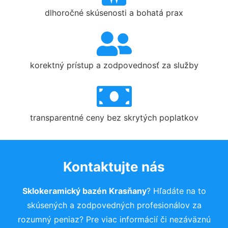
dlhoročné skúsenosti a bohatá prax
korektný prístup a zodpovednosť za služby
transparentné ceny bez skrytých poplatkov
Kontaktujte nás
Sklokeramický bazén Krasňany
? Hľadáte na to
skúsených a zodpovedných profesionálov za
rozumný peniaz? Pre viac informácií či nezáväznú