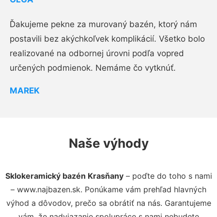
Ďakujeme pekne za murovaný bazén, ktorý nám
postavili bez akýchkoľvek komplikácií. Všetko bolo
realizované na odbornej úrovni podľa vopred
určených podmienok. Nemáme čo vytknúť.
MAREK
Naše výhody
Sklokeramický bazén Krasňany
– poďte do toho s nami
– www.najbazen.sk. Ponúkame vám prehľad hlavných
výhod a dôvodov, prečo sa obrátiť na nás. Garantujeme
vám, že nadviazanie spolupráce s nami nebudete