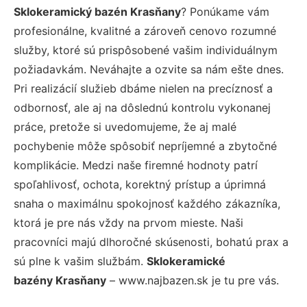
Sklokeramický bazén Krasňany
? Ponúkame vám
profesionálne, kvalitné a zároveň cenovo rozumné
služby, ktoré sú prispôsobené vašim individuálnym
požiadavkám. Neváhajte a ozvite sa nám ešte dnes.
Pri realizácií služieb dbáme nielen na precíznosť a
odbornosť, ale aj na dôslednú kontrolu vykonanej
práce, pretože si uvedomujeme, že aj malé
pochybenie môže spôsobiť nepríjemné a zbytočné
komplikácie. Medzi naše firemné hodnoty patrí
spoľahlivosť, ochota, korektný prístup a úprimná
snaha o maximálnu spokojnosť každého zákazníka,
ktorá je pre nás vždy na prvom mieste. Naši
pracovníci majú dlhoročné skúsenosti, bohatú prax a
sú plne k vašim službám.
Sklokeramické
bazény Krasňany
– www.najbazen.sk je tu pre vás.