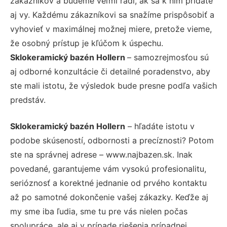
zákazníkov a budeme veľmi radi, ak sa k nim pridáte
aj vy. Každému zákazníkovi sa snažíme prispôsobiť a
vyhovieť v maximálnej možnej miere, pretože vieme,
že osobný prístup je kľúčom k úspechu.
Sklokeramický bazén Hollern
– samozrejmosťou sú
aj odborné konzultácie či detailné poradenstvo, aby
ste mali istotu, že výsledok bude presne podľa vašich
predstáv.
Sklokeramický bazén Hollern
– hľadáte istotu v
podobe skúseností, odbornosti a precíznosti? Potom
ste na správnej adrese – www.najbazen.sk. Inak
povedané, garantujeme vám vysokú profesionalitu,
serióznosť a korektné jednanie od prvého kontaktu
až po samotné dokončenie vašej zákazky. Keďže aj
my sme iba ľudia, sme tu pre vás nielen počas
spolupráce, ale aj v prípade riešenia prípadnej