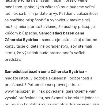
nechajte to na nás. Našimi rukami prešlo veľké
množstvo spokojných zákazníkov a budeme veľmi
radi, ak sa k nim pridáte aj vy. Každému zákazníkovi
sa snažíme prispôsobiť a vyhovieť v maximálnej
možnej miere, pretože vieme, že osobný prístup je
kľúčom k úspechu.
Samočistiaci bazén cena
Záhorská Bystrica
– samozrejmosťou sú aj odborné
konzultácie či detailné poradenstvo, aby ste mali
istotu, že výsledok bude presne podľa vašich
predstáv.
Samočistiaci bazén cena Záhorská Bystrica
–
hľadáte istotu v podobe skúseností, odbornosti a
precíznosti? Potom ste na správnej adrese –
www.najbazen.sk. Inak povedané, garantujeme vám
vysokú profesionalitu, serióznosť a korektné jednanie
od prvého kontaktu až po samotné dokončenie vašej