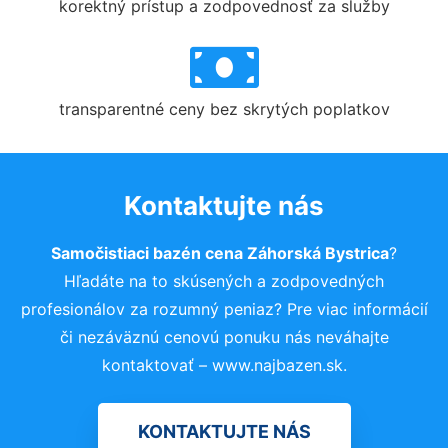
korektný prístup a zodpovednosť za služby
transparentné ceny bez skrytých poplatkov
Kontaktujte nás
Samočistiaci bazén cena Záhorská Bystrica
?
Hľadáte na to skúsených a zodpovedných
profesionálov za rozumný peniaz? Pre viac informácií
či nezáväznú cenovú ponuku nás neváhajte
kontaktovať – www.najbazen.sk.
KONTAKTUJTE NÁS