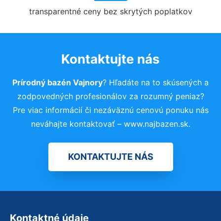
transparentné ceny bez skrytých poplatkov
Kontaktujte nás
Prírodný bazén Vajnory
? Hľadáte na to skúsených a
zodpovedných profesionálov za rozumný peniaz?
Pre viac informácií či nezáväznú cenovú ponuku nás
neváhajte kontaktovať – www.najbazen.sk.
KONTAKTUJTE NÁS
Kontaktné údaje