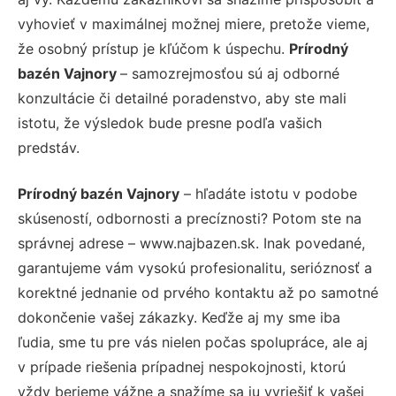
vyhovieť v maximálnej možnej miere, pretože vieme,
že osobný prístup je kľúčom k úspechu.
Prírodný
bazén Vajnory
– samozrejmosťou sú aj odborné
konzultácie či detailné poradenstvo, aby ste mali
istotu, že výsledok bude presne podľa vašich
predstáv.
Prírodný bazén Vajnory
– hľadáte istotu v podobe
skúseností, odbornosti a precíznosti? Potom ste na
správnej adrese – www.najbazen.sk. Inak povedané,
garantujeme vám vysokú profesionalitu, serióznosť a
korektné jednanie od prvého kontaktu až po samotné
dokončenie vašej zákazky. Keďže aj my sme iba
ľudia, sme tu pre vás nielen počas spolupráce, ale aj
v prípade riešenia prípadnej nespokojnosti, ktorú
vždy berieme vážne a snažíme sa ju vyriešiť k vašej