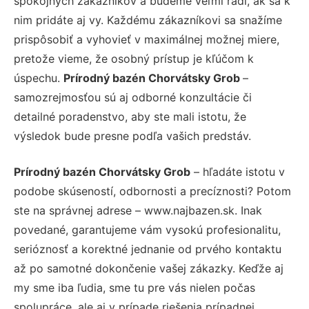
spokojných zákazníkov a budeme veľmi radi, ak sa k
nim pridáte aj vy. Každému zákazníkovi sa snažíme
prispôsobiť a vyhovieť v maximálnej možnej miere,
pretože vieme, že osobný prístup je kľúčom k
úspechu.
Prírodný bazén Chorvátsky Grob
–
samozrejmosťou sú aj odborné konzultácie či
detailné poradenstvo, aby ste mali istotu, že
výsledok bude presne podľa vašich predstáv.
Prírodný bazén Chorvátsky Grob
– hľadáte istotu v
podobe skúseností, odbornosti a precíznosti? Potom
ste na správnej adrese – www.najbazen.sk. Inak
povedané, garantujeme vám vysokú profesionalitu,
serióznosť a korektné jednanie od prvého kontaktu
až po samotné dokončenie vašej zákazky. Keďže aj
my sme iba ľudia, sme tu pre vás nielen počas
spolupráce, ale aj v prípade riešenia prípadnej