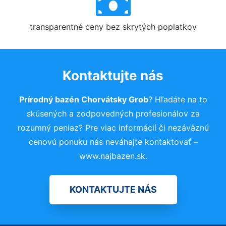
transparentné ceny bez skrytých poplatkov
Kontaktujte nás
Prírodný bazén Chorvátsky Grob
? Hľadáte na to
skúsených a zodpovedných profesionálov za
rozumný peniaz? Pre viac informácií či nezáväznú
cenovú ponuku nás neváhajte kontaktovať –
www.najbazen.sk.
KONTAKTUJTE NÁS