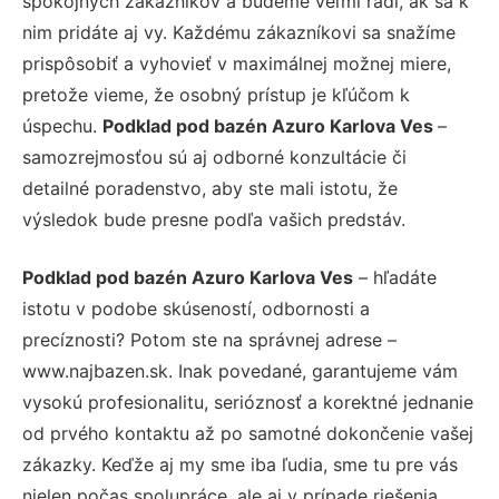
spokojných zákazníkov a budeme veľmi radi, ak sa k
nim pridáte aj vy. Každému zákazníkovi sa snažíme
prispôsobiť a vyhovieť v maximálnej možnej miere,
pretože vieme, že osobný prístup je kľúčom k
úspechu.
Podklad pod bazén Azuro Karlova Ves
–
samozrejmosťou sú aj odborné konzultácie či
detailné poradenstvo, aby ste mali istotu, že
výsledok bude presne podľa vašich predstáv.
Podklad pod bazén Azuro Karlova Ves
– hľadáte
istotu v podobe skúseností, odbornosti a
precíznosti? Potom ste na správnej adrese –
www.najbazen.sk. Inak povedané, garantujeme vám
vysokú profesionalitu, serióznosť a korektné jednanie
od prvého kontaktu až po samotné dokončenie vašej
zákazky. Keďže aj my sme iba ľudia, sme tu pre vás
nielen počas spolupráce, ale aj v prípade riešenia