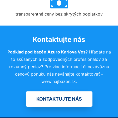
transparentné ceny bez skrytých poplatkov
Kontaktujte nás
Podklad pod bazén Azuro Karlova Ves
? Hľadáte na
to skúsených a zodpovedných profesionálov za
rozumný peniaz? Pre viac informácií či nezáväznú
cenovú ponuku nás neváhajte kontaktovať –
www.najbazen.sk.
KONTAKTUJTE NÁS