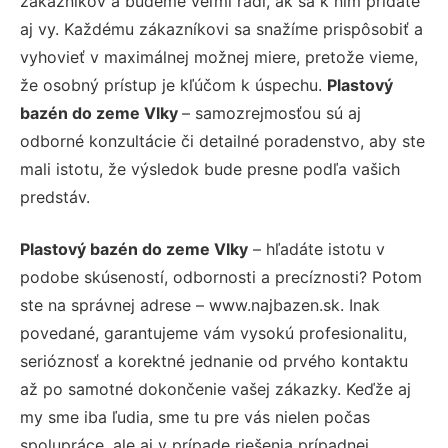
zákazníkov a budeme veľmi radi, ak sa k nim pridáte
aj vy. Každému zákazníkovi sa snažíme prispôsobiť a
vyhovieť v maximálnej možnej miere, pretože vieme,
že osobný prístup je kľúčom k úspechu.
Plastový
bazén do zeme Vlky
– samozrejmosťou sú aj
odborné konzultácie či detailné poradenstvo, aby ste
mali istotu, že výsledok bude presne podľa vašich
predstáv.
Plastový bazén do zeme Vlky
– hľadáte istotu v
podobe skúseností, odbornosti a precíznosti? Potom
ste na správnej adrese – www.najbazen.sk. Inak
povedané, garantujeme vám vysokú profesionalitu,
serióznosť a korektné jednanie od prvého kontaktu
až po samotné dokončenie vašej zákazky. Keďže aj
my sme iba ľudia, sme tu pre vás nielen počas
spolupráce, ale aj v prípade riešenia prípadnej