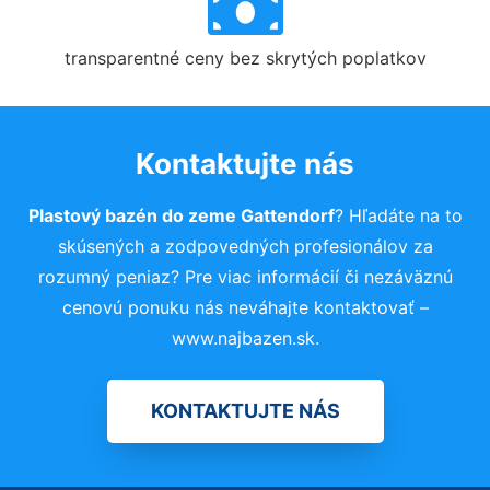
transparentné ceny bez skrytých poplatkov
Kontaktujte nás
Plastový bazén do zeme Gattendorf
? Hľadáte na to
skúsených a zodpovedných profesionálov za
rozumný peniaz? Pre viac informácií či nezáväznú
cenovú ponuku nás neváhajte kontaktovať –
www.najbazen.sk.
KONTAKTUJTE NÁS