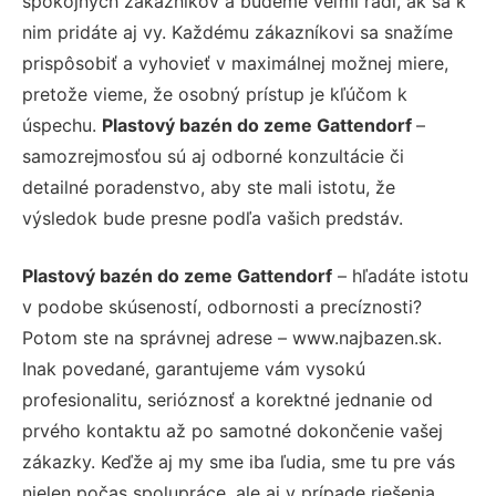
spokojných zákazníkov a budeme veľmi radi, ak sa k
nim pridáte aj vy. Každému zákazníkovi sa snažíme
prispôsobiť a vyhovieť v maximálnej možnej miere,
pretože vieme, že osobný prístup je kľúčom k
úspechu.
Plastový bazén do zeme Gattendorf
–
samozrejmosťou sú aj odborné konzultácie či
detailné poradenstvo, aby ste mali istotu, že
výsledok bude presne podľa vašich predstáv.
Plastový bazén do zeme Gattendorf
– hľadáte istotu
v podobe skúseností, odbornosti a precíznosti?
Potom ste na správnej adrese – www.najbazen.sk.
Inak povedané, garantujeme vám vysokú
profesionalitu, serióznosť a korektné jednanie od
prvého kontaktu až po samotné dokončenie vašej
zákazky. Keďže aj my sme iba ľudia, sme tu pre vás
nielen počas spolupráce, ale aj v prípade riešenia