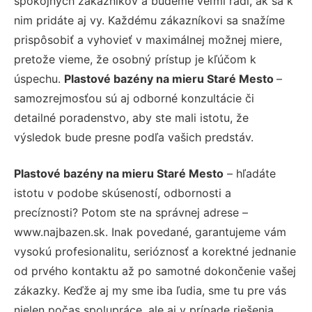
spokojných zákazníkov a budeme veľmi radi, ak sa k
nim pridáte aj vy. Každému zákazníkovi sa snažíme
prispôsobiť a vyhovieť v maximálnej možnej miere,
pretože vieme, že osobný prístup je kľúčom k
úspechu.
Plastové bazény na mieru Staré Mesto
–
samozrejmosťou sú aj odborné konzultácie či
detailné poradenstvo, aby ste mali istotu, že
výsledok bude presne podľa vašich predstáv.
Plastové bazény na mieru Staré Mesto
– hľadáte
istotu v podobe skúseností, odbornosti a
precíznosti? Potom ste na správnej adrese –
www.najbazen.sk. Inak povedané, garantujeme vám
vysokú profesionalitu, serióznosť a korektné jednanie
od prvého kontaktu až po samotné dokončenie vašej
zákazky. Keďže aj my sme iba ľudia, sme tu pre vás
nielen počas spolupráce, ale aj v prípade riešenia