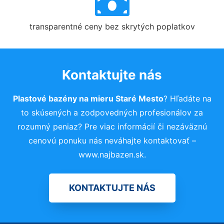
transparentné ceny bez skrytých poplatkov
Kontaktujte nás
Plastové bazény na mieru Staré Mesto
? Hľadáte na
to skúsených a zodpovedných profesionálov za
rozumný peniaz? Pre viac informácií či nezáväznú
cenovú ponuku nás neváhajte kontaktovať –
www.najbazen.sk.
KONTAKTUJTE NÁS