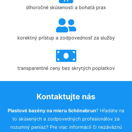
dlhoročné skúsenosti a bohatá prax
korektný prístup a zodpovednosť za služby
transparentné ceny bez skrytých poplatkov
Kontaktujte nás
Plastové bazény na mieru Schönabrun
? Hľadáte na
to skúsených a zodpovedných profesionálov za
rozumný peniaz? Pre viac informácií či nezáväznú