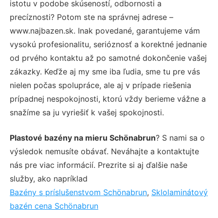
istotu v podobe skúseností, odbornosti a
precíznosti? Potom ste na správnej adrese –
www.najbazen.sk. Inak povedané, garantujeme vám
vysokú profesionalitu, serióznosť a korektné jednanie
od prvého kontaktu až po samotné dokončenie vašej
zákazky. Keďže aj my sme iba ľudia, sme tu pre vás
nielen počas spolupráce, ale aj v prípade riešenia
prípadnej nespokojnosti, ktorú vždy berieme vážne a
snažíme sa ju vyriešiť k vašej spokojnosti.
Plastové bazény na mieru Schönabrun
? S nami sa o
výsledok nemusíte obávať. Neváhajte a kontaktujte
nás pre viac informácií. Prezrite si aj ďalšie naše
služby, ako napríklad
Bazény s príslušenstvom Schönabrun
,
Sklolaminátový
bazén cena Schönabrun