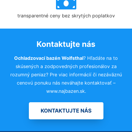
transparentné ceny bez skrytých poplatkov
Kontaktujte nás
Ochladzovací bazén Wolfsthal
? Hľadáte na to
skúsených a zodpovedných profesionálov za
rozumný peniaz? Pre viac informácií či nezáväznú
cenovú ponuku nás neváhajte kontaktovať –
www.najbazen.sk.
KONTAKTUJTE NÁS