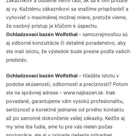
zákazníkov a budeme veľmi radi, ak sa k nim pridáte
aj vy. Každému zákazníkovi sa snažíme prispôsobiť a
vyhovieť v maximálnej možnej miere, pretože vieme,
že osobný prístup je kľúčom k úspechu.
Ochladzovací bazén Wolfsthal
– samozrejmosťou sú
aj odborné konzultácie či detailné poradenstvo, aby
ste mali istotu, že výsledok bude presne podľa vašich
predstáv.
Ochladzovací bazén Wolfsthal
– hľadáte istotu v
podobe skúseností, odbornosti a precíznosti? Potom
ste na správnej adrese – www.najbazen.sk. Inak
povedané, garantujeme vám vysokú profesionalitu,
serióznosť a korektné jednanie od prvého kontaktu
až po samotné dokončenie vašej zákazky. Keďže aj
my sme iba ľudia, sme tu pre vás nielen počas
spolupráce, ale aj v prípade riešenia prípadnej