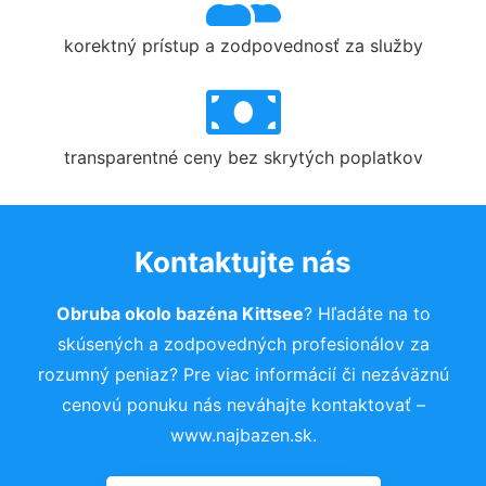
korektný prístup a zodpovednosť za služby
transparentné ceny bez skrytých poplatkov
Kontaktujte nás
Obruba okolo bazéna Kittsee
? Hľadáte na to
skúsených a zodpovedných profesionálov za
rozumný peniaz? Pre viac informácií či nezáväznú
cenovú ponuku nás neváhajte kontaktovať –
www.najbazen.sk.