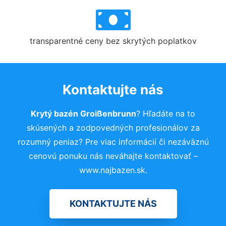
transparentné ceny bez skrytých poplatkov
Kontaktujte nás
Krytý bazén Groißenbrunn
? Hľadáte na to
skúsených a zodpovedných profesionálov za
rozumný peniaz? Pre viac informácií či nezáväznú
cenovú ponuku nás neváhajte kontaktovať –
www.najbazen.sk.
KONTAKTUJTE NÁS