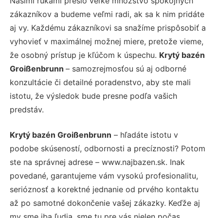
Našimi rukami prešlo veľké množstvo spokojných
zákazníkov a budeme veľmi radi, ak sa k nim pridáte
aj vy. Každému zákazníkovi sa snažíme prispôsobiť a
vyhovieť v maximálnej možnej miere, pretože vieme,
že osobný prístup je kľúčom k úspechu.
Krytý bazén
Groißenbrunn
– samozrejmosťou sú aj odborné
konzultácie či detailné poradenstvo, aby ste mali
istotu, že výsledok bude presne podľa vašich
predstáv.
Krytý bazén Groißenbrunn
– hľadáte istotu v
podobe skúseností, odbornosti a precíznosti? Potom
ste na správnej adrese – www.najbazen.sk. Inak
povedané, garantujeme vám vysokú profesionalitu,
serióznosť a korektné jednanie od prvého kontaktu
až po samotné dokončenie vašej zákazky. Keďže aj
my sme iba ľudia, sme tu pre vás nielen počas