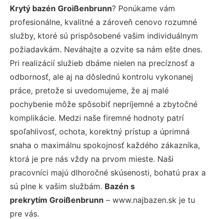
Krytý bazén Groißenbrunn
? Ponúkame vám
profesionálne, kvalitné a zároveň cenovo rozumné
služby, ktoré sú prispôsobené vašim individuálnym
požiadavkám. Neváhajte a ozvite sa nám ešte dnes.
Pri realizácií služieb dbáme nielen na precíznosť a
odbornosť, ale aj na dôslednú kontrolu vykonanej
práce, pretože si uvedomujeme, že aj malé
pochybenie môže spôsobiť nepríjemné a zbytočné
komplikácie. Medzi naše firemné hodnoty patrí
spoľahlivosť, ochota, korektný prístup a úprimná
snaha o maximálnu spokojnosť každého zákazníka,
ktorá je pre nás vždy na prvom mieste. Naši
pracovníci majú dlhoročné skúsenosti, bohatú prax a
sú plne k vašim službám.
Bazén s
prekrytím Groißenbrunn
– www.najbazen.sk je tu
pre vás.