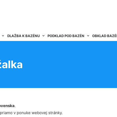
DLAŽBA K BAZÉNU
PODKLAD POD BAZÉN
OBKLAD BAZ
alka
ovenska
.
 priamo v ponuke webovej stránky.