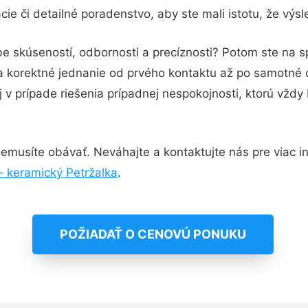
ie či detailné poradenstvo, aby ste mali istotu, že výs
be skúseností, odbornosti a precíznosti? Potom ste na 
 a korektné jednanie od prvého kontaktu až po samotné
j v prípade riešenia prípadnej nespokojnosti, ktorú vždy
emusíte obávať. Neváhajte a kontaktujte nás pre viac inf
– keramický Petržalka
.
POŽIADAŤ O CENOVÚ PONUKU