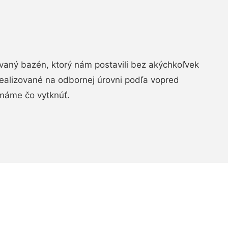
aný bazén, ktorý nám postavili bez akýchkoľvek
realizované na odbornej úrovni podľa vopred
máme čo vytknúť.