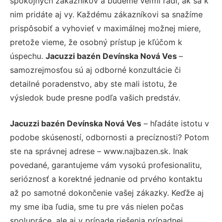
spokojných zákazníkov a budeme veľmi radi, ak sa k
nim pridáte aj vy. Každému zákazníkovi sa snažíme
prispôsobiť a vyhovieť v maximálnej možnej miere,
pretože vieme, že osobný prístup je kľúčom k
úspechu.
Jacuzzi bazén Devínska Nová Ves
–
samozrejmosťou sú aj odborné konzultácie či
detailné poradenstvo, aby ste mali istotu, že
výsledok bude presne podľa vašich predstáv.
Jacuzzi bazén Devínska Nová Ves
– hľadáte istotu v
podobe skúseností, odbornosti a precíznosti? Potom
ste na správnej adrese – www.najbazen.sk. Inak
povedané, garantujeme vám vysokú profesionalitu,
serióznosť a korektné jednanie od prvého kontaktu
až po samotné dokončenie vašej zákazky. Keďže aj
my sme iba ľudia, sme tu pre vás nielen počas
spolupráce, ale aj v prípade riešenia prípadnej