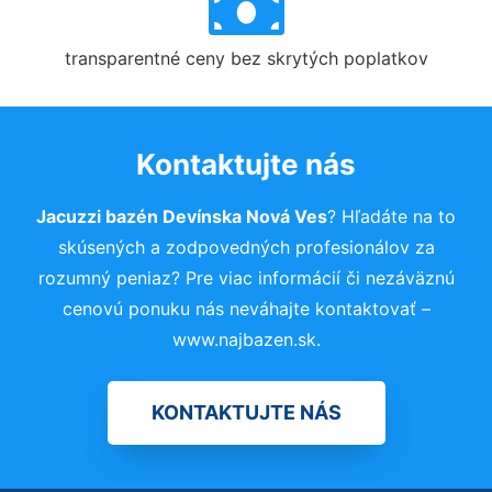
transparentné ceny bez skrytých poplatkov
Kontaktujte nás
Jacuzzi bazén Devínska Nová Ves
? Hľadáte na to
skúsených a zodpovedných profesionálov za
rozumný peniaz? Pre viac informácií či nezáväznú
cenovú ponuku nás neváhajte kontaktovať –
www.najbazen.sk.
KONTAKTUJTE NÁS