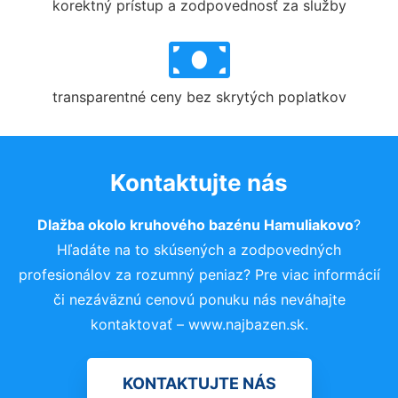
korektný prístup a zodpovednosť za služby
transparentné ceny bez skrytých poplatkov
Kontaktujte nás
Dlažba okolo kruhového bazénu Hamuliakovo
?
Hľadáte na to skúsených a zodpovedných
profesionálov za rozumný peniaz? Pre viac informácií
či nezáväznú cenovú ponuku nás neváhajte
kontaktovať – www.najbazen.sk.
KONTAKTUJTE NÁS