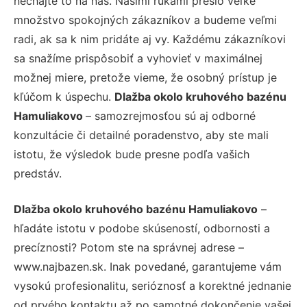
nechajte to na nás. Našimi rukami prešlo veľké
množstvo spokojných zákazníkov a budeme veľmi
radi, ak sa k nim pridáte aj vy. Každému zákazníkovi
sa snažíme prispôsobiť a vyhovieť v maximálnej
možnej miere, pretože vieme, že osobný prístup je
kľúčom k úspechu.
Dlažba okolo kruhového bazénu
Hamuliakovo
– samozrejmosťou sú aj odborné
konzultácie či detailné poradenstvo, aby ste mali
istotu, že výsledok bude presne podľa vašich
predstáv.
Dlažba okolo kruhového bazénu Hamuliakovo
–
hľadáte istotu v podobe skúseností, odbornosti a
precíznosti? Potom ste na správnej adrese –
www.najbazen.sk. Inak povedané, garantujeme vám
vysokú profesionalitu, serióznosť a korektné jednanie
od prvého kontaktu až po samotné dokončenie vašej