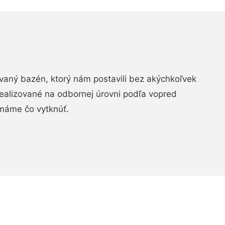
aný bazén, ktorý nám postavili bez akýchkoľvek
realizované na odbornej úrovni podľa vopred
máme čo vytknúť.