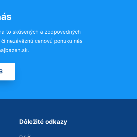
nás
na to skúsených a zodpovedných
ií či nezáväznú cenovú ponuku nás
ajbazen.sk.
S
Dôležité odkazy
O nás