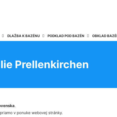
DLAŽBA K BAZÉNU
PODKLAD POD BAZÉN
OBKLAD BAZ
lie Prellenkirchen
ovenska
.
 priamo v ponuke webovej stránky.