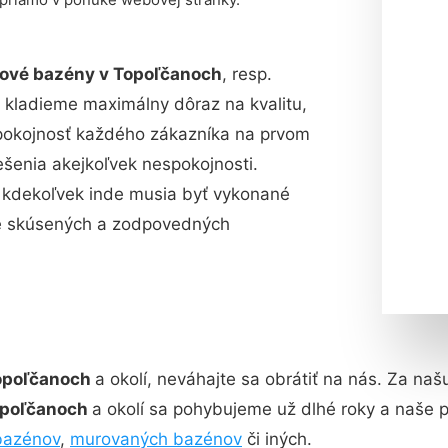
ové bazény v Topoľčanoch
, resp.
a kladieme maximálny dôraz na kvalitu,
 spokojnosť každého zákazníka na prvom
iešenia akejkoľvek nespokojnosti.
aj kdekoľvek inde musia byť vykonané
e skúsených a zodpovedných
opoľčanoch
a okolí, neváhajte sa obrátiť na nás. Za na
opoľčanoch
a okolí sa pohybujeme už dlhé roky a naše
bazénov
,
murovaných bazénov
či iných.