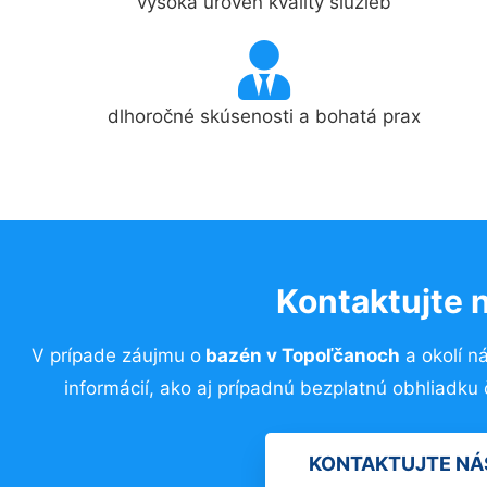
vysoká úroveň kvality služieb
dlhoročné skúsenosti a bohatá prax
Kontaktujte 
V prípade záujmu o
bazén
v
Topoľčanoch
a okolí n
informácií, ako aj prípadnú bezplatnú obhliadk
KONTAKTUJTE NÁ