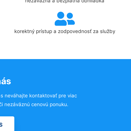
nezáväzná a bezplatná obhliadka
korektný prístup a zodpovednosť za služby
nás
ás neváhajte kontaktovať pre viac
u či nezáväznú cenovú ponuku.
S