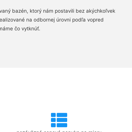
aný bazén, ktorý nám postavili bez akýchkoľvek
realizované na odbornej úrovni podľa vopred
máme čo vytknúť.