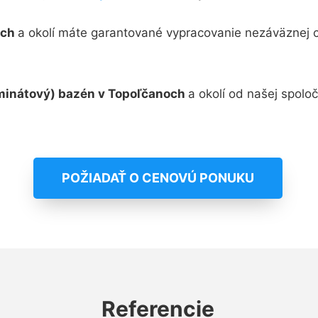
och
a okolí máte garantované vypracovanie nezáväznej c
minátový) bazén v Topoľčanoch
a okolí od našej spolo
POŽIADAŤ O CENOVÚ PONUKU
Referencie