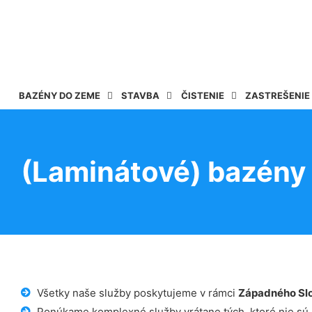
BAZÉNY DO ZEME
STAVBA
ČISTENIE
ZASTREŠENIE
(Laminátové) bazény
Všetky naše služby poskytujeme v rámci
Západného Sl
Ponúkame komplexné služby vrátane tých, ktoré nie sú