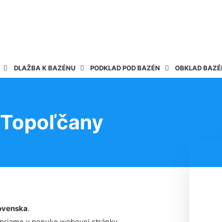
DLAŽBA K BAZÉNU
PODKLAD POD BAZÉN
OBKLAD BAZ
 Topoľčany
ovenska
.
 priamo v ponuke webovej stránky.