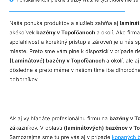
Naša ponuka produktov a služieb zahŕňa aj
laminát
akékoľvek
bazény v Topoľčanoch
a okolí. Ako firm
spoľahlivosť a korektný prístup a zároveň je u nás
mieste. Preto sme vám plne k dispozícií v prípade r
(Laminátové) bazény v Topoľčanoch
a okolí, ale 
dôsledne a preto máme v našom tíme iba dlhoročn
odborníkov.
Ak aj vy hľadáte profesionálnu firmu na
bazény v T
zákazníkov. V oblasti
(laminátových) bazénov v T
Samozrejme sme tu pre vás aj v prípade
kopaných 