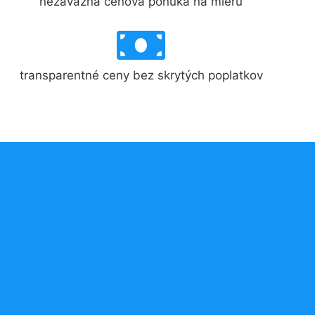
nezáväzná cenová ponuka na mieru
transparentné ceny bez skrytých poplatkov