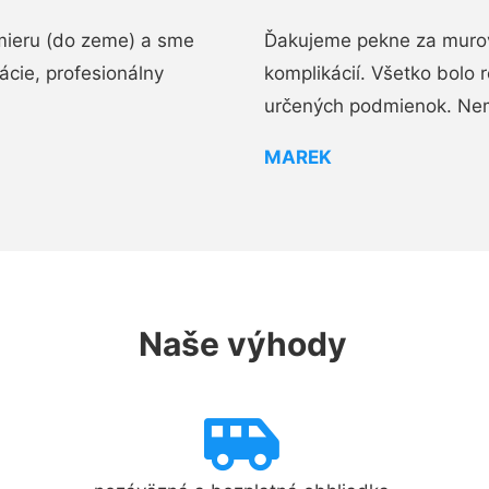
mieru (do zeme) a sme
Ďakujeme pekne za murov
cie, profesionálny
komplikácií. Všetko bolo 
určených podmienok. Ne
MAREK
Naše výhody